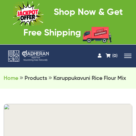
Shop Now & Get
Free Shipping
(0)
Home
Products
Karuppukavuni Rice Flour Mix